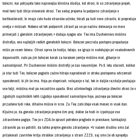
bolezni, kar potrjujeta tako najnovejša klinična študija, kot otroci, ki so zdravljenje prejeli,
med temi tudi štirje slovenski otroci. Teo sedaj prejema le podporno zdravljenje s
kortikosteroidi, ki imajo zelo hude stranske učinke, hkrati pa tudi novo zdravilo, ki preprečuje
vnetja v mišicah. Nobeno od teh podpornih zdravil pa se po načinu delovanja ne more
primerjati z genskim zdravljenjem,« dodaja njegov oče.
Teo ima Duchennovo mišično
distrofijo, eno najtežjih redkih genetskih bolezni. Bolezen povzroča postopno propadanje
mišic po vsem telesu. Otroci sprva še hodijo, tečejo, se igrajo in sodelujejo pri vsakodnevnih
dejavnostih, nato pa jim bolezen korak za korakom jemlje mišično moč, gibanje in
samostojnost. Pri Duchennovi mišični distrofiji je čas neusmiljen. Po 8. letu starosti, kolikor
je star tudi Teo, bolezen pogosto začne hitreje napredovati in otroku postopoma odvzemati
sposobnosti, ki jih še ima. Hoja po stopnicah, vstajanje s tal, tek in daljše razdalje postajajo
vse težji, mišična moč pa nezadržno upada. Brez učinkovitega zdravljenja številni otroci že v
zgodnjih najstniških letih izgubijo sposobnost samostojne hoje, pozneje pa bolezen
prizadene tudi roke, dihalne mišice in srce. Za Tea zato šteje vsak mesec in vsak dan.
Ključno je, da gensko zdravljenje prejme čim prej, dokler še hodi in izpolnjuje vse
zdravstvene pogoje. Teo je v ZDA že opravil potrebne preglede in preiskave, tamkajšnji
zdravniki pa so potrdili, da lahko prejme gensko zdravljenje.
»V našem društvu smo žal
pričakovali zavrnitev kritja stroškov zdravljenja s strani ZZZS, saj smo že ob sprejetju