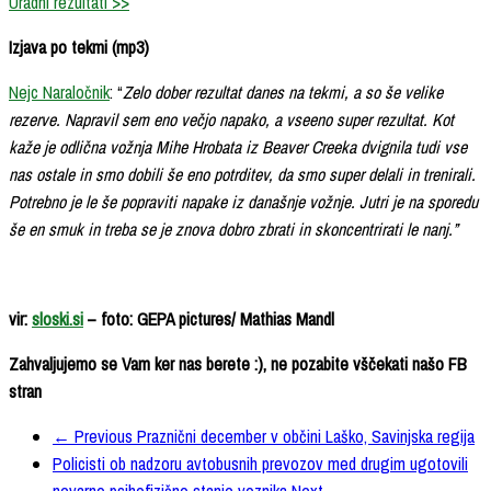
Uradni rezultati >>
Izjava po tekmi (mp3)
Nejc Naraločnik
: “
Zelo dober rezultat danes na tekmi, a so še velike
rezerve. Napravil sem eno večjo napako, a vseeno super rezultat. Kot
kaže je odlična vožnja Mihe Hrobata iz Beaver Creeka dvignila tudi vse
nas ostale in smo dobili še eno potrditev, da smo super delali in trenirali.
Potrebno je le še popraviti napake iz današnje vožnje. Jutri je na sporedu
še en smuk in treba se je znova dobro zbrati in skoncentrirati le nanj.”
vir:
sloski.si
– foto: GEPA pictures/ Mathias Mandl
Zahvaljujemo se Vam ker nas berete :), ne pozabite vščekati našo FB
stran
← Previous
Praznični december v občini Laško, Savinjska regija
Policisti ob nadzoru avtobusnih prevozov med drugim ugotovili