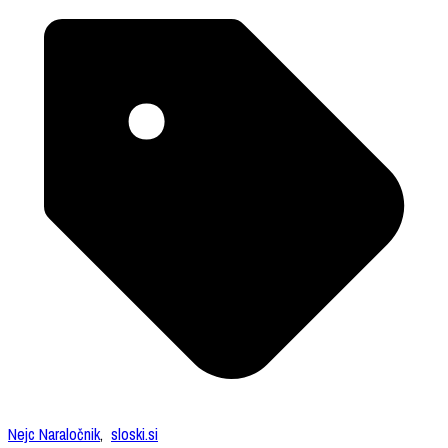
Nejc Naraločnik
,
sloski.si