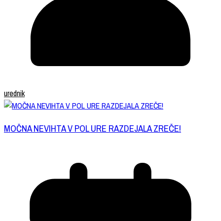
urednik
MOČNA NEVIHTA V POL URE RAZDEJALA ZREČE!