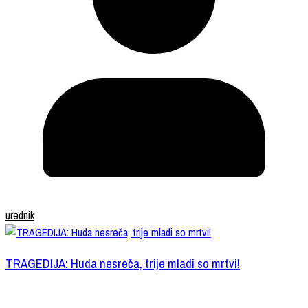
urednik
TRAGEDIJA: Huda nesreča, trije mladi so mrtvi!