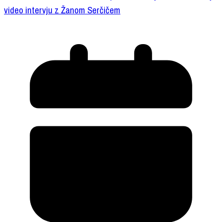
video intervju z Žanom Serčičem