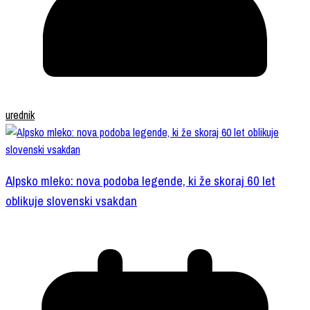
urednik
Alpsko mleko: nova podoba legende, ki že skoraj 60 let
oblikuje slovenski vsakdan