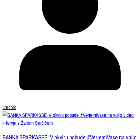
urednik
BANKA SPARKASSE: V okviru pobude #VerjemiVase na voljo