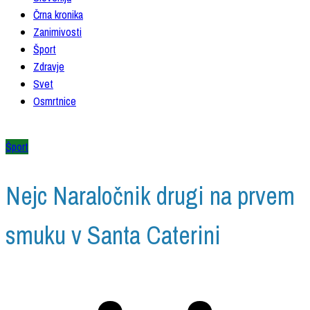
Črna kronika
Zanimivosti
Šport
Zdravje
Svet
Osmrtnice
Šport
Nejc Naraločnik drugi na prvem
smuku v Santa Caterini