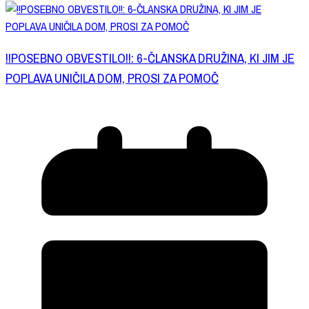
!!POSEBNO OBVESTILO!!: 6-ČLANSKA DRUŽINA, KI JIM JE
POPLAVA UNIČILA DOM, PROSI ZA POMOČ