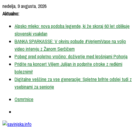
Skip
nedelja, 9 avgusta, 2026
to
Aktualno:
content
Alpsko mleko: nova podoba legende, ki že skoraj 60 let oblikuje
slovenski vsakdan
BANKA SPARKASSE: V okviru pobude #VerjemiVase na voljo
video intervju z Žanom Serčičem
Pobeg pred poletno vročino: doživetje med krošnjami Pohorja
Pridite na koncert Viljem Julijan in podprite otroke z redkimi
boleznimi!
Digitalne veščine za vse generacije: Spletne brihte odslej tudi z
vsebinami za seniorje
Osmrtnice