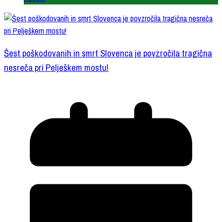
Šest poškodovanih in smrt Slovenca je povzročila tragična
nesreča pri Pelješkem mostu!