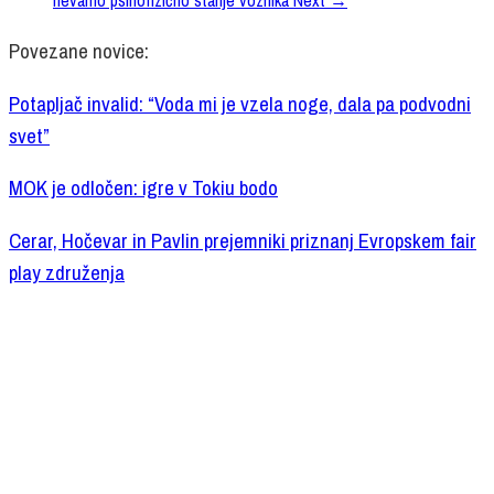
nevarno psihofizično stanje voznika
Next →
Povezane novice:
Potapljač invalid: “Voda mi je vzela noge, dala pa podvodni
svet”
MOK je odločen: igre v Tokiu bodo
Cerar, Hočevar in Pavlin prejemniki priznanj Evropskem fair
play združenja