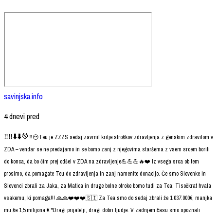
savinjska.info
4 dnevi pred
‼️‼️⬇️⬇️💚
‼️😔Teu je ZZZS sedaj zavrnil kritje stroškov zdravljenja z genskim zdravilom v
ZDA – vendar se ne predajamo in se bomo zanj z njegovima staršema z vsem srcem borili
do konca, da bo čim prej odšel v ZDA na zdravljenje💪💪💪🔥❤️ Iz vsega srca ob tem
prosimo, da pomagate Teu do zdravljenja in zanj namenite donacijo. Če smo Slovenke in
Slovenci zbrali za Jaka, za Matica in druge bolne otroke bomo tudi za Tea. Tisočkrat hvala
vsakemu, ki pomaga!!! 🙏🙏❤️❤️❤️🇸🇮 Za Tea smo do sedaj zbrali že 1.037.000€, manjka
mu še 1,5 milijona €.
"Dragi prijatelji, dragi dobri ljudje. V zadnjem času smo spoznali