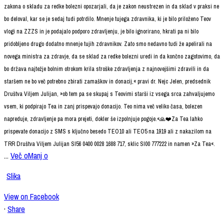
zakona o skladu za redke bolezni opozarjali, da je zakon neustrezen in da sklad v praksi ne
bo deloval, kar se je sedaj tudi potrdilo. Mnenje tujega zdravnika, ki je bilo priloženo Teov
vlogi na ZZZS in je podajalo podporo zdravljenju, je bilo ignorirano, hkrati pa ni bilo
pridobljeno drugo dodatno mnenje tujih zdravnikov. Zato smo nedavno tudi že apelirali na
novega ministra za zdravje, da se sklad za redke bolezni uredi in da končno zagotovimo, da
bo država najtežje bolnim otrokom krila stroške zdravljenja z najnovejšimi zdravili in da
staršem ne bo več potrebno zbirati zamaškov in donacij,« pravi dr. Nejc Jelen, predsednik
Društva Viljem Julijan, »ob tem pa se skupaj s Teovimi starši iz vsega srca zahvaljujemo
vsem, ki podpirajo Tea in zanj prispevajo donacijo. Teo nima več veliko časa, bolezen
napreduje, zdravljenje pa mora prejeti, dokler še izpolnjuje pogoje.«
🙏❤️Za Tea lahko
prispevate donacijo z SMS s ključno besedo TEO10 ali TEO5 na 1919 ali z nakazilom na
TRR Društva Viljem Julijan SI56 0400 0028 1688 717, sklic SI00 777222 in namen »Za Tea«.
...
Več o
Manj o
Slika
View on Facebook
·
Share