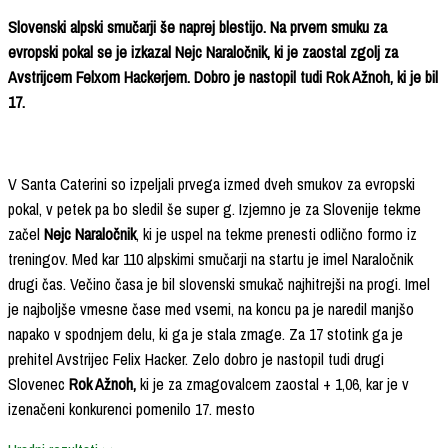
Slovenski alpski smučarji še naprej blestijo. Na prvem smuku za
evropski pokal se je izkazal Nejc Naraločnik, ki je zaostal zgolj za
Avstrijcem Felxom Hackerjem. Dobro je nastopil tudi Rok Ažnoh, ki je bil
17.
V Santa Caterini so izpeljali prvega izmed dveh smukov za evropski
pokal, v petek pa bo sledil še super g. Izjemno je za Slovenije tekme
začel
Nejc Naraločnik
, ki je uspel na tekme prenesti odlično formo iz
treningov. Med kar 110 alpskimi smučarji na startu je imel Naraločnik
drugi čas. Večino časa je bil slovenski smukač najhitrejši na progi. Imel
je najboljše vmesne čase med vsemi, na koncu pa je naredil manjšo
napako v spodnjem delu, ki ga je stala zmage. Za 17 stotink ga je
prehitel Avstrijec Felix Hacker. Zelo dobro je nastopil tudi drugi
Slovenec
Rok Ažnoh,
ki je za zmagovalcem zaostal + 1,06, kar je v
izenačeni konkurenci pomenilo 17. mesto