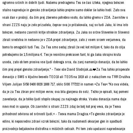
ogromno srčnih in dobrih ljudi. Našemu predragemu Teu se čas izteka, njegova bolezen
stalno napreduje in gensko zdravljenje lahko prejme samo dokler še lahko hodi. Zato sva
vsak dan v prošnji, da čim prej zberemo potrebno vsoto, da lahko gremo v ZDA. Zavrnitev s
strani ZZZS naju je zelo prizadela, čeprav sva jo pričakovala, saj so tudi Jaku, ki ima isto
bolezen, nedavno zavrnili kritje stroškov zdravljenja. Za Jaka so srčne Slovenke in Slovenci
zbrali sredstva in nedavno je v ZDA prejel zdravljenje, zato z vsem srcem verjameva, da
bomo to omogočili tudi Teu. Za Tea smo sedaj zbrali že več kot milijon €, tako da do cilja
potrebujemo še 1,5 milijona €. Teo je resnično prekrasen fant, ki ga čaka skrajno kruta
usoda, zato ob tem prosiva vse ljudi dobrega srca, da zanj namenijo donacijo, da bo lahko
čim prej prejel gensko zdravljenje," - Teov oče David Slodnjak.
🙏❤️Za Tea lahko prispevate
donacijo z SMS s ključno besedo TEO10 ali TEO5 na 1919 ali z nakazilom na TRR Društva
Viljem Julijan SI56 0400 0028 1688 717, sklic SI00 777222 in namen »Za Tea«.
"Ko sva videla,
da je za Tea zbran prvi milijon evrov, sva bila ganjena do solz. Težko je opisati, kaj pomeni
zavedanje, da je toliko ljudi stopilo skupaj za najinega otroka. Vsaka donacija nama daje
novo moč in upanje. Ob zavrnitvi s strani ZZZS zdaj še bolj kot prej veva, da je Teova
prihodnost odvisna od srčnosti ljudi,« - Teova mama Dragica.
»To gensko zdravljenje je
edino, ki neposredno zdravi vzrok bolezni, tako da nadomesti okvarjen gen in spodbudi
proizvodnjo beljakovine distrofina v mišičnih celicah. Pri tem zelo upočasni napredovanje