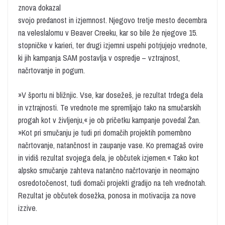
znova dokazal
svojo predanost in izjemnost. Njegovo tretje mesto decembra
na veleslalomu v Beaver Creeku, kar so bile že njegove 15.
stopničke v karieri, ter drugi izjemni uspehi potrjujejo vrednote,
ki jih kampanja SAM postavlja v ospredje – vztrajnost,
načrtovanje in pogum.
»V športu ni bližnjic. Vse, kar dosežeš, je rezultat trdega dela
in vztrajnosti. Te vrednote me spremljajo tako na smučarskih
progah kot v življenju,« je ob pričetku kampanje povedal Žan.
»Kot pri smučanju je tudi pri domačih projektih pomembno
načrtovanje, natančnost in zaupanje vase. Ko premagaš ovire
in vidiš rezultat svojega dela, je občutek izjemen.« Tako kot
alpsko smučanje zahteva natančno načrtovanje in neomajno
osredotočenost, tudi domači projekti gradijo na teh vrednotah.
Rezultat je občutek dosežka, ponosa in motivacija za nove
izzive.