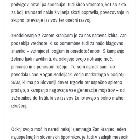
podvigov, hkrati pa spodbujati tudi širše vrednote, kot so skrb
za bolj trajnostni način življenja skozi popravila, povezovanje in
skupno lotevanje izzivov ter osebni razvoj.
»Sodelovanje z Žanom Kranjcem je za nas naravna izbira. Žan
pooseblja vrednote, ki so pomembne tudi za našo blagovno
znamko – vztrajnost, pogum in osredotočenost. S kampanjo
želimo ljudi navdihniti, da odkrijejo svojo notranjo moč,
prihranijo in s ponosom rečejo: ‘To sem naredil sam,’«je
povedala Lane Rogan Sedeljšak, vodja marketinga v podjetju.
SAM, ki ima po Sloveniji devet trgovin ter uspešno spletno
prodajo, s kampanjo nagovarja vse generacije mojstrov – od
začetnikov do tistih, ki se izzivov že lotevajo s polno malho
izkušenj.
Odkrij svojo moč in naredi nekaj izjemnega Žan Kranjec, eden
najuspešnejših slovenskih športnikov, je tudi v zadnjih mesecih