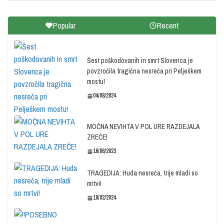
Popular
Recent
Šest poškodovanih in smrt Slovenca je
povzročila tragična nesreča pri Pelješkem
mostu!
04/08/2024
MOČNA NEVIHTA V POL URE RAZDEJALA
ZREČE!
16/08/2023
TRAGEDIJA: Huda nesreča, trije mladi so
mrtvi!
18/02/2024