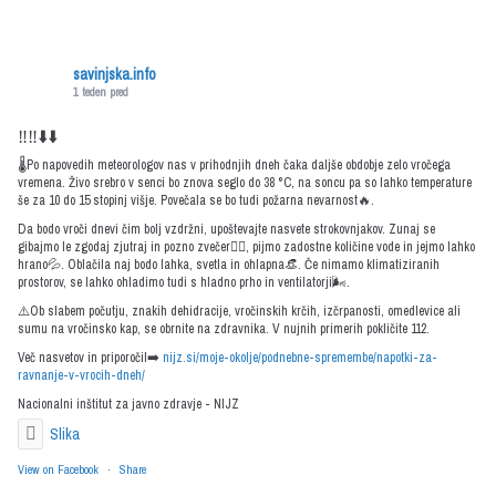
savinjska.info
1 teden pred
‼️‼️⬇️⬇️
🌡️Po napovedih meteorologov nas v prihodnjih dneh čaka daljše obdobje zelo vročega
vremena. Živo srebro v senci bo znova seglo do 38 °C, na soncu pa so lahko temperature
še za 10 do 15 stopinj višje. Povečala se bo tudi požarna nevarnost🔥.
Da bodo vroči dnevi čim bolj vzdržni, upoštevajte nasvete strokovnjakov. Zunaj se
gibajmo le zgodaj zjutraj in pozno zvečer🤸‍♀️, pijmo zadostne količine vode in jejmo lahko
hrano💦. Oblačila naj bodo lahka, svetla in ohlapna👒. Če nimamo klimatiziranih
prostorov, se lahko ohladimo tudi s hladno prho in ventilatorji🌬️.
⚠️Ob slabem počutju, znakih dehidracije, vročinskih krčih, izčrpanosti, omedlevice ali
sumu na vročinsko kap, se obrnite na zdravnika. V nujnih primerih pokličite 112.
Več nasvetov in priporočil➡️
nijz.si/moje-okolje/podnebne-spremembe/napotki-za-
ravnanje-v-vrocih-dneh/
Nacionalni inštitut za javno zdravje - NIJZ
Slika
View on Facebook
·
Share