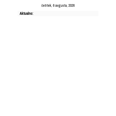
Skip
četrtek, 6 avgusta, 2026
to
Aktualno:
content