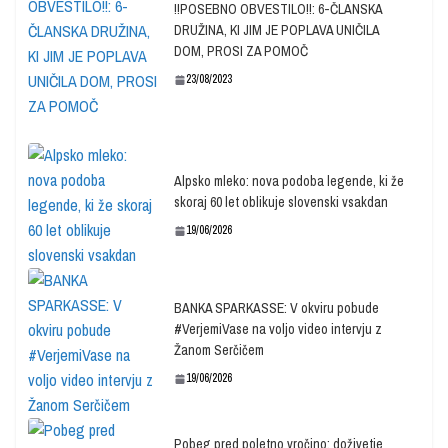
!!POSEBNO OBVESTILO!!: 6-ČLANSKA
DRUŽINA, KI JIM JE POPLAVA UNIČILA
DOM, PROSI ZA POMOČ
23/08/2023
Alpsko mleko: nova podoba legende, ki že
skoraj 60 let oblikuje slovenski vsakdan
19/06/2026
BANKA SPARKASSE: V okviru pobude
#VerjemiVase na voljo video intervju z
Žanom Serčičem
19/06/2026
Pobeg pred poletno vročino: doživetje