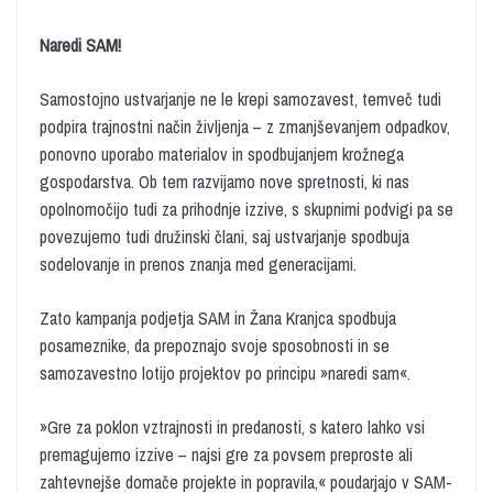
Naredi SAM!
Samostojno ustvarjanje ne le krepi samozavest, temveč tudi
podpira trajnostni način življenja – z zmanjševanjem odpadkov,
ponovno uporabo materialov in spodbujanjem krožnega
gospodarstva. Ob tem razvijamo nove spretnosti, ki nas
opolnomočijo tudi za prihodnje izzive, s skupnimi podvigi pa se
povezujemo tudi družinski člani, saj ustvarjanje spodbuja
sodelovanje in prenos znanja med generacijami.
Zato kampanja podjetja SAM in Žana Kranjca spodbuja
posameznike, da prepoznajo svoje sposobnosti in se
samozavestno lotijo projektov po principu »naredi sam«.
»Gre za poklon vztrajnosti in predanosti, s katero lahko vsi
premagujemo izzive – najsi gre za povsem preproste ali
zahtevnejše domače projekte in popravila,« poudarjajo v SAM-