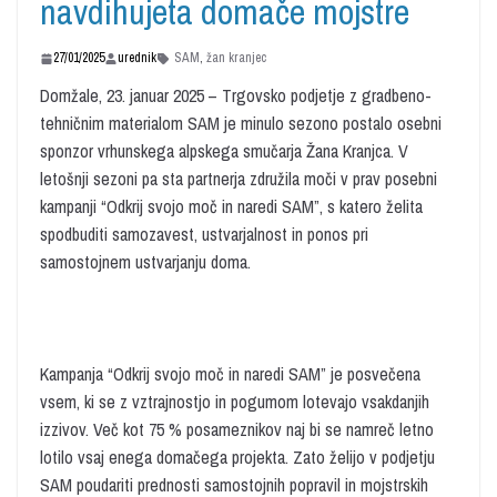
navdihujeta domače mojstre
27/01/2025
urednik
SAM
,
žan kranjec
Domžale, 23. januar 2025 – Trgovsko podjetje z gradbeno-
tehničnim materialom SAM je minulo sezono postalo osebni
sponzor vrhunskega alpskega smučarja Žana Kranjca. V
letošnji sezoni pa sta partnerja združila moči v prav posebni
kampanji “Odkrij svojo moč in naredi SAM”, s katero želita
spodbuditi samozavest, ustvarjalnost in ponos pri
samostojnem ustvarjanju doma.
Kampanja “Odkrij svojo moč in naredi SAM” je posvečena
vsem, ki se z vztrajnostjo in pogumom lotevajo vsakdanjih
izzivov. Več kot 75 % posameznikov naj bi se namreč letno
lotilo vsaj enega domačega projekta. Zato želijo v podjetju
SAM poudariti prednosti samostojnih popravil in mojstrskih