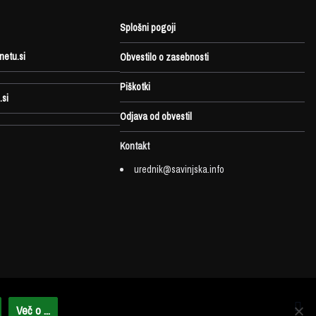
Splošni pogoji
netu.si
Obvestilo o zasebnosti
Piškotki
.si
Odjava od obvestil
Kontakt
urednik@savinjska.info
Več o ...