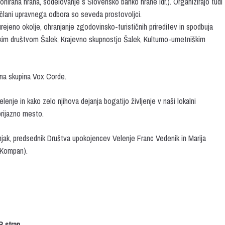
Donirana hrana, sodelovanje s Slovensko banko hrane idr.). Organizirajo tudi
i člani upravnega odbora so seveda prostovoljci.
urejeno okolje, ohranjanje zgodovinsko-turističnih prireditev in spodbuja
lskim društvom Šalek, Krajevno skupnostjo Šalek, Kulturno-umetniškim
lna skupina Vox Corde.
je in kako zelo njihova dejanja bogatijo življenje v naši lokalni
 prijazno mesto.
dnjak, predsednik Društva upokojencev Velenje Franc Vedenik in Marija
a Kompan).
FB stran