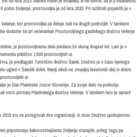
i od leta 2013. Admira Robin je invalidka, ki ne dovoli, da bi ji invalidnost
i polno življenje, prostovoljka je od leta 2015. Pri različnih projektih je v
Velenje, kot prostovoljka pa deluje tudi na drugih področjih. V lanskem
vilne dodatne še pri veterankah Prostovoljnega gasilskega društva Velenje
line, je prostovoljnemu delu predana že skoraj dvajset let. Lani je v
i namenila približno 1.500 prostovoljnih ur.
tva, je predlagalo Turistično društvo Šalek. Društvo je v času njenega
 ugled v Šaleški dolini. Mariji nikoli ne zmanjka kreativnih idej in dobre
prostovoljnih ur.
alje je član Planinske zveze Slovenije. Za svoje delo na področju
di vrsto priznanj Planinskega društva Velenje. V lanskem letu je opravil
to 2019 sta se potegovali dve organizaciji, in sicer Društvo upokojencev
rimi pripomorejo kakovostnejšemu življenju starejših, poleg tega pa