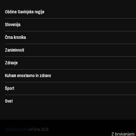
Občine Savinjske regije
Slovenija
Črna kronika
Zanimivosti
Zdravje
Kuham enostavno in zdravo
Šport
Svet
savinjska.info
od leta 2018
Z brskanjem 