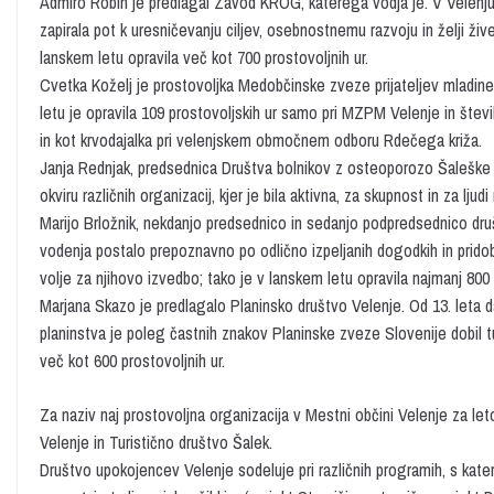
Admiro Robin je predlagal Zavod KROG, katerega vodja je. V Velenju živ
zapirala pot k uresničevanju ciljev, osebnostnemu razvoju in želji živet
lanskem letu opravila več kot 700 prostovoljnih ur.
Cvetka Koželj je prostovoljka Medobčinske zveze prijateljev mladine 
letu je opravila 109 prostovoljskih ur samo pri MZPM Velenje in šte
in kot krvodajalka pri velenjskem območnem odboru Rdečega križa.
Janja Rednjak, predsednica Društva bolnikov z osteoporozo Šaleške do
okviru različnih organizacij, kjer je bila aktivna, za skupnost in za ljud
Marijo Brložnik, nekdanjo predsednico in sedanjo podpredsednico druš
vodenja postalo prepoznavno po odlično izpeljanih dogodkih in pridobilo
volje za njihovo izvedbo; tako je v lanskem letu opravila najmanj 800 
Marjana Skazo je predlagalo Planinsko društvo Velenje. Od 13. leta d
planinstva je poleg častnih znakov Planinske zveze Slovenije dobil tu
več kot 600 prostovoljnih ur.
Za naziv naj prostovoljna organizacija v Mestni občini Velenje za le
Velenje in Turistično društvo Šalek.
Društvo upokojencev Velenje sodeluje pri različnih programih, s kate