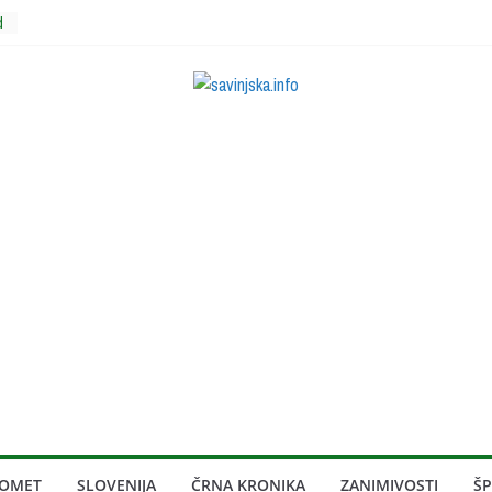
d
e
ROMET
SLOVENIJA
ČRNA KRONIKA
ZANIMIVOSTI
Š