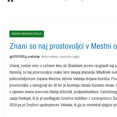
OBČINE SAVINJSKE REGIJE
Znani so naj prostovoljci v Mestni 
07/07/2020
urednik
občina velenje
,
savinjska regija
Včeraj zvečer smo v Letnem kinu ob Škalskem jezeru razglasili naj p
Natečaj za naj prostovoljce vsako leto skupaj pripravijo Mladinski s
pokroviteljstvom župana Mestne občine Velenje Bojana Kontiča. Pro
prostovoljko v kategoriji do 30 let je komisija izbrala Katarino Aman, 
v njenem imenu prevzela Marija Brložnik, podpredsednica Turističnega 
Janja Rednjak, ki jo je predlagalo Društvo bolnikov z osteoporozo Ša
2019 pa je Društvo upokojencev Velenje, ki ga je nominiral njegov p