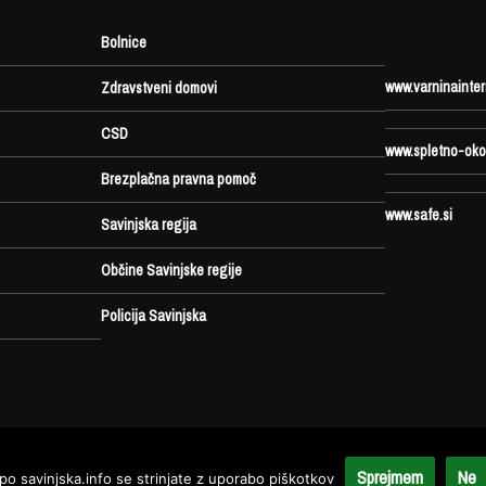
Bolnice
www.varninainter
Zdravstveni domovi
CSD
www.spletno-oko
Brezplačna pravna pomoč
www.safe.si
Savinjska regija
Občine Savinjske regije
Policija Savinjska
Sprejmem
Ne
po savinjska.info se strinjate z uporabo piškotkov