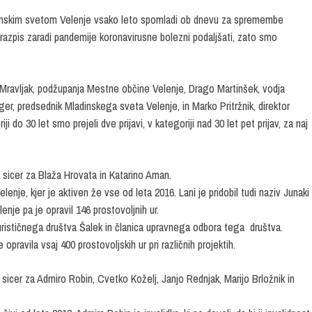
dinskim svetom Velenje vsako leto spomladi ob dnevu za spremembe
 razpis zaradi pandemije koronavirusne bolezni podaljšati, zato smo
ka Mravljak, podžupanja Mestne občine Velenje, Drago Martinšek, vodja
, predsednik Mladinskega sveta Velenje, in Marko Pritržnik, direktor
i do 30 let smo prejeli dve prijavi, v kategoriji nad 30 let pet prijav, za naj
n sicer za Blaža Hrovata in Katarino Aman.
nje, kjer je aktiven že vse od leta 2016. Lani je pridobil tudi naziv Junaki
nje pa je opravil 146 prostovoljnih ur.
Turističnega društva Šalek in članica upravnega odbora tega društva.
opravila vsaj 400 prostovoljskih ur pri različnih projektih.
n sicer za Admiro Robin, Cvetko Koželj, Janjo Rednjak, Marijo Brložnik in