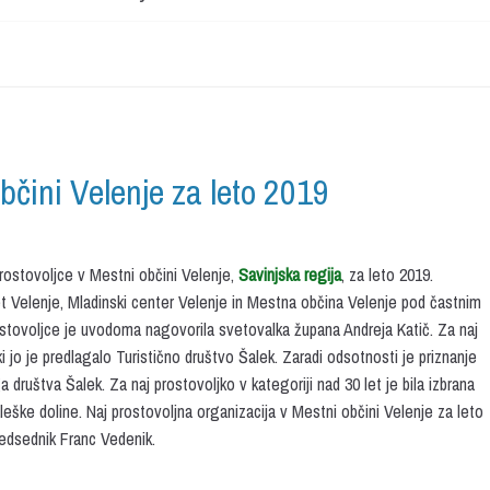
občini Velenje za leto 2019
rostovoljce v Mestni občini Velenje,
Savinjska regija
, za leto 2019.
vet Velenje, Mladinski center Velenje in Mestna občina Velenje pod častnim
stovoljce je uvodoma nagovorila svetovalka župana Andreja Katič. Za naj
ki jo je predlagalo Turistično društvo Šalek. Zaradi odsotnosti je priznanje
društva Šalek. Za naj prostovoljko v kategoriji nad 30 let je bila izbrana
leške doline. Naj prostovoljna organizacija v Mestni občini Velenje za leto
redsednik Franc Vedenik.