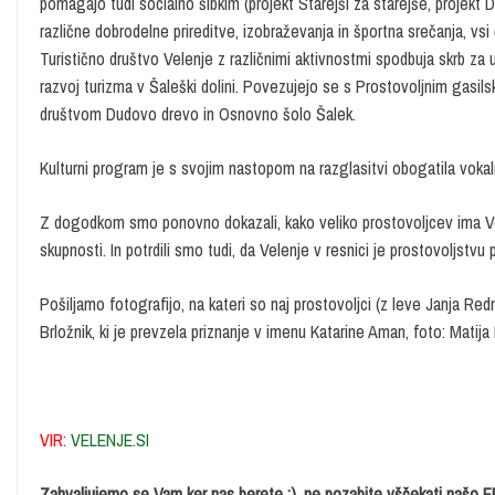
pomagajo tudi socialno šibkim (projekt Starejši za starejše, projekt 
različne dobrodelne prireditve, izobraževanja in športna srečanja, vs
Turistično društvo Velenje z različnimi aktivnostmi spodbuja skrb za 
razvoj turizma v Šaleški dolini. Povezujejo se s Prostovoljnim gasi
društvom Dudovo drevo in Osnovno šolo Šalek.
Kulturni program je s svojim nastopom na razglasitvi obogatila voka
Z dogodkom smo ponovno dokazali, kako veliko prostovoljcev ima Velen
skupnosti. In potrdili smo tudi, da Velenje v resnici je prostovoljstvu
Pošiljamo fotografijo, na kateri so naj prostovoljci (z leve Janja Re
Brložnik, ki je prevzela priznanje v imenu Katarine Aman, foto: Matij
VIR:
VELENJE.SI
Zahvaljujemo se Vam ker nas berete :), ne pozabite vščekati našo 