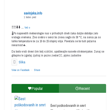
savinjska.info
1 teden pred
‼️‼️⬇️⬇️
...
Več o
🌡️Po napovedih meteorologov nas v prihodnjih dneh čaka daljše obdobje zelo
vročega vremena. Živo srebro v senci bo znova seglo do 38 °C, na soncu pa so
lahko temperature še za 10 do 15 stopinj višje. Povečala se bo tudi požarna
nevarnost🔥.
Da bodo vroči dnevi čim bolj vzdržni, upoštevajte nasvete strokovnjakov. Zunaj se
gibajmo le zgodaj zjutraj in pozno zvečer🤸‍♀️, pijmo zadostne
Slika
View on Facebook
·
Share
Popular
Recent
Šest poškodovanih in smrt