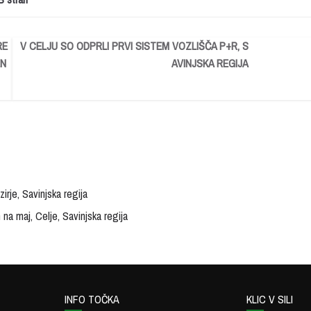
RE
V CELJU SO ODPRLI PRVI SISTEM VOZLIŠČA P+R, S
EN
AVINJSKA REGIJA
rje, Savinjska regija
na maj, Celje, Savinjska regija
INFO TOČKA
KLIC V SILI