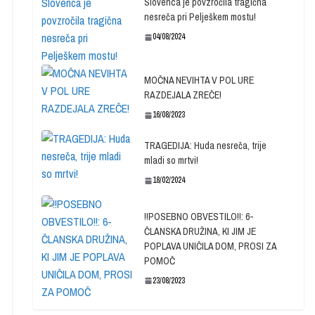
Slovenca je povzročila tragična
nesreča pri Pelješkem mostu!
04/08/2024
MOČNA NEVIHTA V POL URE
RAZDEJALA ZREČE!
16/08/2023
TRAGEDIJA: Huda nesreča, trije
mladi so mrtvi!
18/02/2024
!!POSEBNO OBVESTILO!!: 6-
ČLANSKA DRUŽINA, KI JIM JE
POPLAVA UNIČILA DOM, PROSI ZA
POMOČ
23/08/2023