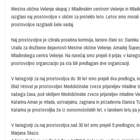
Mestna občina Velenje skupaj z Mladinskim centrom Velenje in Mla
razglasi naj prostovoljce v občini za preteklo leto. Letos smo morali
prostovoljce razglasili šele sedaj.
Naj prostovoljce je izbrala posebna komisija, katere člani so: Darin
Urada za družbene dejavnosti Mestne občine Velenje, Amadej Šuperger
Mladinskega centra Velenje. Na natečaj smo prejeli 9 prijav, v kategorij
prostovoljno organizacijo pa sta bili predlagani dve organizaciji.
V kategoriji za naj prostovoljca do 30 let smo prejeli dva predloga, i
Blaž Hrovat je prostovoljec Medobčinske zveze prijateljev mladine Vele
našega časa, pod okriljem Medobčinske zveze prijateljev mladine Vele
Katarina Aman je mlada, ustvarjalna, zagnana in prizadevna članica 
Katarina je prostovoljka že iz osnovnošolskih let, v lanskem letu pa je 
V kategoriji za naj prostovoljca nad 30 let smo prejeli 5 predlogov, i
Marjana Skazo.