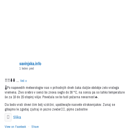
savinjska.info
1 teden pred
‼️‼️⬇️⬇️
...
Več o
🌡️Po napovedih meteorologov nas v prihodnjih dneh čaka daljše obdobje zelo vročega
vremena. Živo srebro v senci bo znova seglo do 38 °C, na soncu pa so lahko temperature
še za 10 do 15 stopinj višje. Povečala se bo tudi požarna nevarnost🔥.
Da bodo vroči dnevi čim bolj vzdržni, upoštevajte nasvete strokovnjakov. Zunaj se
gibajmo le zgodaj zjutraj in pozno zvečer🤸‍♀️, pijmo zadostne
Slika
View on Facebook
·
Share