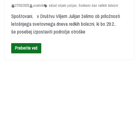
27/02/2020
urednik
sklad viljem julijan
,
Svetovni dan redkih bolezni
Spoštovani, v Društvu Viljem Julijan želimo ob priložnosti
letošnjega svetovnega dneva redkih bolezni, ki bo 29.2.,
še posebej izpostaviti področje otroške
Preberite več