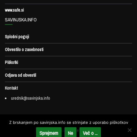
www.safe.si
SAVINJSKA.INFO
Splošni pogoji
Obvestilo o zasebnosti
Piškotki
Odjava od obvestil
Kontakt
urednik@savinjska.info
Z brskanjem po savinjska.info se strinjate z uporabo piškotkov
savinjska.info
od leta 2018
Sprejmem
Ne
Več o ...