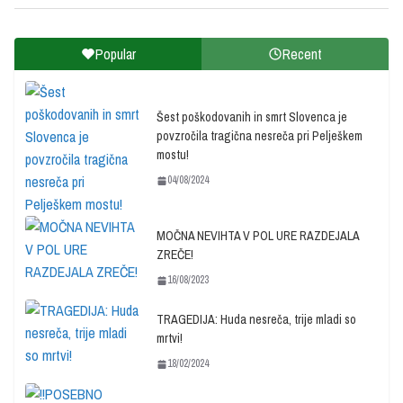
Popular
Recent
Šest poškodovanih in smrt Slovenca je
povzročila tragična nesreča pri Pelješkem
mostu!
04/08/2024
MOČNA NEVIHTA V POL URE RAZDEJALA
ZREČE!
16/08/2023
TRAGEDIJA: Huda nesreča, trije mladi so
mrtvi!
18/02/2024