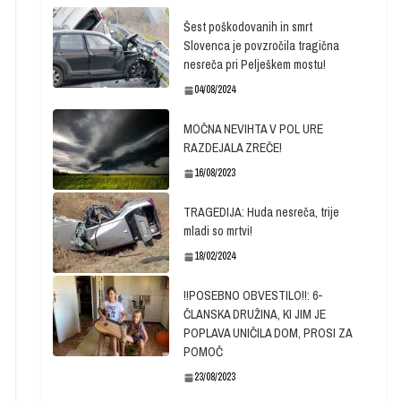
Šest poškodovanih in smrt
Slovenca je povzročila tragična
nesreča pri Pelješkem mostu!
04/08/2024
MOČNA NEVIHTA V POL URE
RAZDEJALA ZREČE!
16/08/2023
TRAGEDIJA: Huda nesreča, trije
mladi so mrtvi!
18/02/2024
!!POSEBNO OBVESTILO!!: 6-
ČLANSKA DRUŽINA, KI JIM JE
POPLAVA UNIČILA DOM, PROSI ZA
POMOČ
23/08/2023