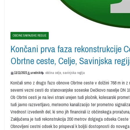
OBČINE SAVINJSKE REGIJE
Končani prva faza rekonstrukcije C
Obrtne ceste, Celje, Savinjska regi
13/11/2023
urednik
občina celje
,
savinjska regija
Končali smo z drugo fazo obnove Obrtne ceste v dolžini 768 m in z
severni vezni cesti do stanovanjske soseske Dečkovo naselje DN 10
Ob Obrtni cesti je na levi strani urejen tudi pločnik, kolesarski prom
tudi javno razsvetljavo, meteorno kanalizacijo ter prometno signaliza
Vrednost izvedenih del, ki smo jih financirali iz občinskega proračun
Zaključena je tudi rekonstrukcija 200 metrov dolgega odseka Ceste v
Obnovljeni cestni odsek bo prispeval k boljši dostopnosti do novega 