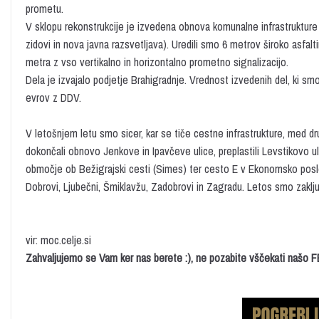
prometu.
V sklopu rekonstrukcije je izvedena obnova komunalne infrastrukture 
zidovi in nova javna razsvetljava). Uredili smo 6 metrov široko asfalti
metra z vso vertikalno in horizontalno prometno signalizacijo.
Dela je izvajalo podjetje Brahigradnje. Vrednost izvedenih del, ki smo
evrov z DDV.
V letošnjem letu smo sicer, kar se tiče cestne infrastrukture, med d
dokončali obnovo Jenkove in Ipavčeve ulice, preplastili Levstikovo ul
območje ob Bežigrajski cesti (Simes) ter cesto E v Ekonomsko poslovn
Dobrovi, Ljubečni, Šmiklavžu, Zadobrovi in Zagradu. Letos smo zaključ
vir: moc.celje.si
Zahvaljujemo se Vam ker nas berete :), ne pozabite vščekati našo 