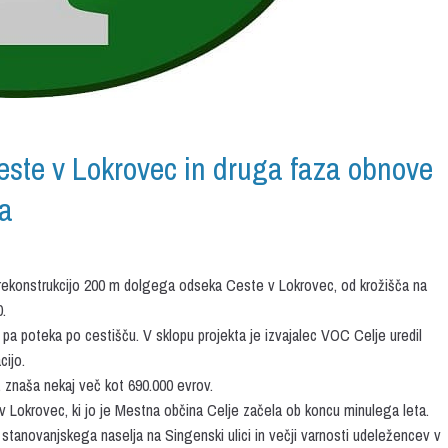
este v Lokrovec in druga faza obnove
ja
 rekonstrukcijo 200 m dolgega odseka Ceste v Lokrovec, od krožišča na
.
et pa poteka po cestišču. V sklopu projekta je izvajalec VOC Celje uredil
cijo.
a, znaša nekaj več kot 690.000 evrov.
 Lokrovec, ki jo je Mestna občina Celje začela ob koncu minulega leta.
stanovanjskega naselja na Singenski ulici in večji varnosti udeležencev v