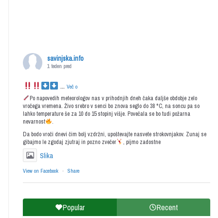
savinjska.info
1 teden pred
...
Več o
Po napovedih meteorologov nas v prihodnjih dneh čaka daljše obdobje zelo
vročega vremena. Živo srebro v senci bo znova seglo do 38 °C, na soncu pa so
lahko temperature še za 10 do 15 stopinj višje. Povečala se bo tudi požarna
nevarnost
.
Da bodo vroči dnevi čim bolj vzdržni, upoštevajte nasvete strokovnjakov. Zunaj se
gibajmo le zgodaj zjutraj in pozno zvečer
, pijmo zadostne
Slika
View on Facebook
·
Share
Popular
Recent