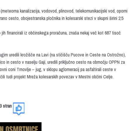
(meteorna kanalizacija, vodovod, plinovod, telekomunikacijski vod, oporni
rano cesto, obojestranska pločnika in kolesarski stezi v skupni širini 2,5
 jih financirali iz občinskega proračuna, znaša nekaj več kot 687 tisoč
rugim uredili krožišče na Lavi (na stičišču Pucove in Ceste na Ostrožno),
ico in cesto v naselju Gaji, uredili priključno cesto na območju OPPN za
i coni Trnovlje – jug, v sklopu aglomeracij pa asfaltirali ceste v
ili tudi projekt Mreža kolesarskih povezav v Mestni občini Celje.
FB stran